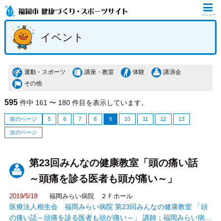
メニュー
イベント
運動・スポーツ
講座・教室
体験
講演会
その他
595
件中 161 〜 180 件目を表示しています。
前のページ
5
6
7
8
9
10
11
12
13
次のページ
第23回みんなの健康教室「頭の痛い話
～頭痛を診る医者も頭が痛い～」
2019/5/18
福岡みらい病院 ２Ｆホール
医療法人相生会 福岡みらい病院 第23回みんなの健康教室 「頭
の痛い話～頭痛を診る医者も頭が痛い～」 講師：福岡みらい病