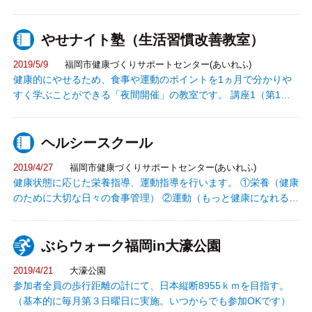
やせナイト塾（生活習慣改善教室）
2019/5/9
福岡市健康づくりサポートセンター(あいれふ)
健康的にやせるため、食事や運動のポイントを1ヵ月で分かりや
すく学ぶことができる「夜間開催」の教室です。 講座1（第1回
目)：体組成計（InBody）による筋肉 量等測定
体力測定 生活習慣チェッ
ヘルシースクール
ク 講座2（第2回目)：体力測定結果説明 運動
についての話 効果的に減量するための運動実
2019/4/27
福岡市健康づくりサポートセンター(あいれふ)
技 講座3（第3回目)：食事についての話 料理
健康状態に応じた栄養指導、運動指導を行います。 ①栄養（健康
モデルを利用した食事選択学習 講座4（第4回目)：1ヵ月の振り
のために大切な日々の食事管理） ②運動（もっと健康になれる運
返り、今後の目標設定 運動実技 3ヶ月後 講座
動の仕方） ③休養・禁煙 等の無料相談ができます。
5（第5回目)：体組成計（InBody）による筋肉量等測定
体力測定・結果説明 3ヵ月
ぶらウォーク福岡in大濠公園
の振り返り
2019/4/21
大濠公園
参加者全員の歩行距離の計にて、日本縦断8955ｋｍを目指す。
（基本的に毎月第３日曜日に実施。いつからでも参加OKです）