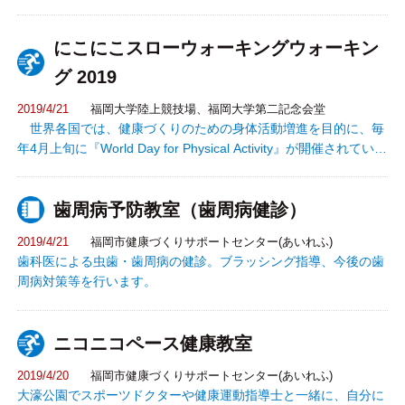
にこにこスローウォーキングウォーキン
グ 2019
2019/4/21
福岡大学陸上競技場、福岡大学第二記念会堂
世界各国では、健康づくりのための身体活動増進を目的に、毎
年4月上旬に『World Day for Physical Activity』が開催されていま
す。このイベントに中村学園大学、福岡大学、福岡歯科大学の三
大学が、スポーツ、医療、栄養という分野の専門性を活かして参
歯周病予防教室（歯周病健診）
加し、地域の健康づくりや疾病予防等を通じて、地域社会に貢献
することを目的とします。 【コース】： 福岡大学陸上競技場、
2019/4/21
福岡市健康づくりサポートセンター(あいれふ)
福岡大学第二記念会堂 体力に合わせた30〜40分程度のウォーキ
歯科医による虫歯・歯周病の健診。ブラッシング指導、今後の歯
ング等 【雨天時】： 少雨の場合は決行します。雨具をご持参く
周病対策等を行います。
ださい。 雨天時は福岡大学第二記念会堂内でステップ運動等を実
施しますので、 室内シューズをご用意ください。
ニコニコペース健康教室
2019/4/20
福岡市健康づくりサポートセンター(あいれふ)
大濠公園でスポーツドクターや健康運動指導士と一緒に、自分に