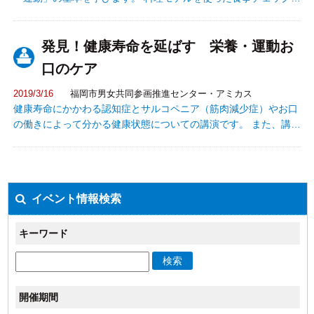
運動実技などの体験型の教室です。
発見！健康寿命を延ばす 栄養・運動お
口のケア
2019/3/16
福岡市男女共同参画推進センター・アミカス
健康寿命にかかわる認知症とサルコペニア（筋肉減少症）やお口
の働きによって分かる健康状態についての講演です。 また、講演
の後に質問コーナーも設けます。 ●講師 竹迫 仁則（たかば ひ
とのり）氏 公立学校共済組合九州中央病院脳血管内科部長 兼
摂食栄養サポート室室長 リハビリテーション科部長 日本内科
学会 認定医 日本脳卒中学会 専門医 金城 亜紀（きんじ
イベント情報検索
ょう あき）氏 公立学校共済組合九州中央病院リハビリテーショ
ン科医長 日本口腔外科学会 専門医 日本口腔科学会 認
定医
キーワード
検索
開催期間