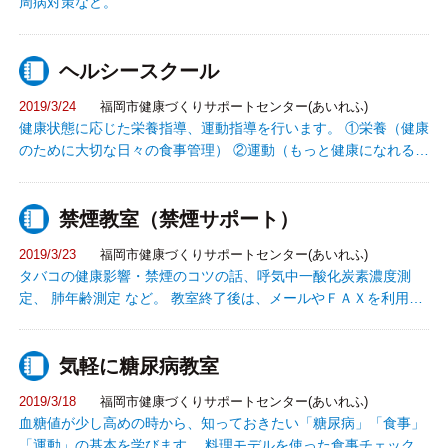
周病対策など。
返り、今後の目標設定 運動実技 3ヶ月後 講座
5（第5回目)：体組成計（InBody）による筋肉量等測定
体力測定・結果説明 3ヵ月
ヘルシースクール
の振り返り
2019/3/24
福岡市健康づくりサポートセンター(あいれふ)
健康状態に応じた栄養指導、運動指導を行います。 ①栄養（健康
のために大切な日々の食事管理） ②運動（もっと健康になれる運
動の仕方） ③休養・禁煙 等の無料相談ができます。
禁煙教室（禁煙サポート）
2019/3/23
福岡市健康づくりサポートセンター(あいれふ)
タバコの健康影響・禁煙のコツの話、呼気中一酸化炭素濃度測
定、 肺年齢測定 など。 教室終了後は、メールやＦＡＸを利用し
て3ヵ月間の禁煙サポートを 行います。
気軽に糖尿病教室
2019/3/18
福岡市健康づくりサポートセンター(あいれふ)
血糖値が少し高めの時から、知っておきたい「糖尿病」「食事」
「運動」の基本を学びます。 料理モデルを使った食事チェックや