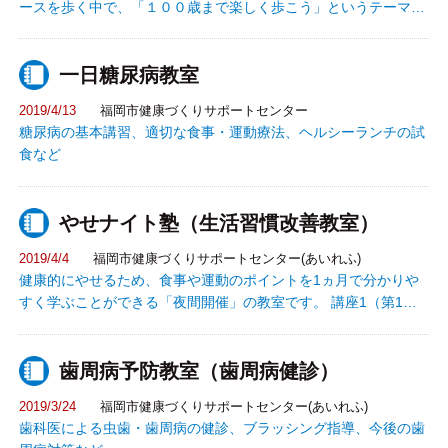
ースを歩く中で、「１００歳まで楽しく歩こう」というテーマを
もとに、地元食材と、地元の人々とのふれあいを感じるひととき
を。島内で使えるクーポンや健康グッズのプレゼントも。地元企
一日糖尿病教室
業のキューサイと九州オルレのコラボイベント。
2019/4/13
福岡市健康づくりサポートセンター
糖尿病の基本講習、適切な食事・運動療法、ヘルシーランチの試
食など
やせナイト塾（生活習慣改善教室）
2019/4/4
福岡市健康づくりサポートセンター(あいれふ)
健康的にやせるため、食事や運動のポイントを1ヵ月で分かりや
すく学ぶことができる「夜間開催」の教室です。 講座1（第1回
目)：体組成計（InBody）による筋肉 量等測定
体力測定 生活習慣チェッ
歯周病予防教室（歯周病健診）
ク 講座2（第2回目)：体力測定結果説明 運動
についての話 効果的に減量するための運動実
2019/3/24
福岡市健康づくりサポートセンター(あいれふ)
技 講座3（第3回目)：食事についての話 料理
歯科医による虫歯・歯周病の健診、ブラッシング指導、今後の歯
モデルを利用した食事選択学習 講座4（第4回目)：1ヵ月の振り