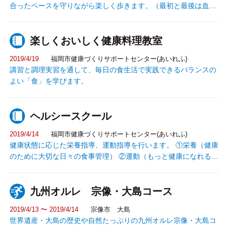
合ったペースを守りながら楽しく歩きます。（最初と最後は血圧
測定有り）
楽しくおいしく健康料理教室
2019/4/19
福岡市健康づくりサポートセンター(あいれふ)
講習と調理実習を通して、毎日の食生活で実践できるバランスの
よい「食」を学びます。
ヘルシースクール
2019/4/14
福岡市健康づくりサポートセンター(あいれふ)
健康状態に応じた栄養指導、運動指導を行います。 ①栄養（健康
のために大切な日々の食事管理） ②運動（もっと健康になれる運
動の仕方） ③休養・禁煙 等の無料相談ができます。
九州オルレ 宗像・大島コース
2019/4/13 〜 2019/4/14
宗像市 大島
世界遺産・大島の歴史や自然たっぷりの九州オルレ宗像・大島コ