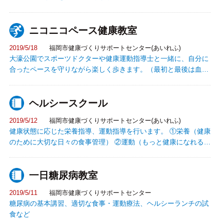
院 神経内科医長 渡利 茉里 氏
ニコニコペース健康教室
2019/5/18
福岡市健康づくりサポートセンター(あいれふ)
大濠公園でスポーツドクターや健康運動指導士と一緒に、自分に
合ったペースを守りながら楽しく歩きます。（最初と最後は血圧
測定有り）
ヘルシースクール
2019/5/12
福岡市健康づくりサポートセンター(あいれふ)
健康状態に応じた栄養指導、運動指導を行います。 ①栄養（健康
のために大切な日々の食事管理） ②運動（もっと健康になれる運
動の仕方） ③休養・禁煙 等の無料相談ができます。
一日糖尿病教室
2019/5/11
福岡市健康づくりサポートセンター
糖尿病の基本講習、適切な食事・運動療法、ヘルシーランチの試
食など