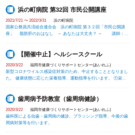
浜の町病院 第32回 市民公開講座
2021/7/21 〜 2022/3/31
浜の町病院
国家公務員共済組合連合会 浜の町病院 第３２回「市民公開講
座」 脂肪肝のおはなし ～ あなたは大丈夫？ ～ 講師：肝
臓内科部長 具嶋 敏文 脂肪肝 ～ 食事療法 ～
講師：管理栄養士 下条 望美
【開催中止】ヘルシースクール
2020/3/22
福岡市健康づくりサポートセンター(あいれふ)
新型コロナウイルス感染症対策のため、中止することとなりまし
た。 健康状態に応じた栄養指導、運動指導を行います。 ①栄養
（健康のために大切な日々の食事管理） ②運動（もっと健康にな
れる運動の仕方） ③休養・禁煙 等の無料相談ができます。
歯周病予防教室（歯周病健診）
2020/3/22
福岡市健康づくりサポートセンター(あいれふ)
歯科医による虫歯・歯周病の健診。ブラッシング指導、今後の歯
周病対策等を行います。