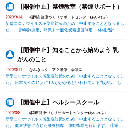
【開催中止】禁煙教室（禁煙サポート）
2020/3/14
福岡市健康づくりサポートセンター(あいれふ)
新型コロナウイルス感染症対策のため、中止することとなりまし
た。 ・肺年齢測定、呼気中一酸化炭素濃度測定 ・体組成計
（InBody）で筋肉量や脂肪量の測定 ・タバコと健康、禁煙を続
けるコツについての話 ・禁煙と運動についての話など ※ご希望
【開催中止】知ることから始めよう 乳
の方にメールやFAXで３ヵ月間の禁煙サポート！
がんのこと
2020/3/11
なみきスクエア２階第１会議室
新型コロナウイルス感染症対策のため、中止することとなりまし
た。 日本女性の11人に1人がかかるといわれている乳がん。 しか
し早期発見・早期治療で9割以上の方が治ると言われています。
不安に思う前に、知ることから始めませんか？ 医師がわかりやす
【開催中止】ヘルシースクール
くお話します。
2020/3/8
福岡市健康づくりサポートセンター(あいれふ)
新型コロナウイルス感染症対策のため、中止することとなりまし
た。 健康状態に応じた栄養指導、運動指導を行います。 ①栄養