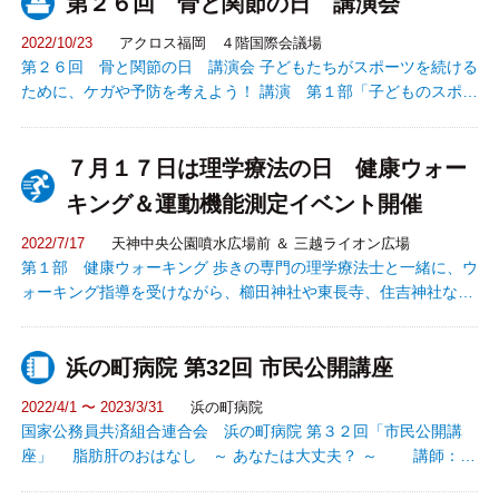
第２６回 骨と関節の日 講演会
週間」には、理学療法士によって全国で様々なイベントやセミナ
ーが開催されています。 私たち福岡県理学療法士会でも、7月15
2022/10/23
アクロス福岡 ４階国際会議場
日（土）に三越ライオン広場で無料の運動機能測定会を開催いた
第２６回 骨と関節の日 講演会 子どもたちがスポーツを続ける
します。 ぜひイベントに参加して、私たちと一緒に健康について
ために、ケガや予防を考えよう！ 講演 第１部「子どものスポー
考えてみませんか？
ツ外傷・障害」を知る 公立学校共済組合 九州中央
病院 関節外科部長 濱田 貴広 先生 第２部「子どものスポ
７月１７日は理学療法の日 健康ウォー
ーツ外傷・障害」を予防する 久留米大学 人間健
康学部 スポーツ医科学科 准教授 原 賢二 先生
キング＆運動機能測定イベント開催
2022/7/17
天神中央公園噴水広場前 ＆ 三越ライオン広場
第１部 健康ウォーキング 歩きの専門の理学療法士と一緒に、ウ
ォーキング指導を受けながら、櫛田神社や東長寺、住吉神社など
の博多の名所を巡る、総距離５.５㎞のウォーキングツアーとなっ
ています。 第２部 運動機能測定会 運動機能の測定/血管年齢/骨
浜の町病院 第32回 市民公開講座
密度/体組成計による測定を無料で実施致します。健康相談も随時
承っております。
2022/4/1 〜 2023/3/31
浜の町病院
国家公務員共済組合連合会 浜の町病院 第３２回「市民公開講
座」 脂肪肝のおはなし ～ あなたは大丈夫？ ～ 講師：肝
臓内科部長 具嶋 敏文 脂肪肝 ～ 食事療法 ～