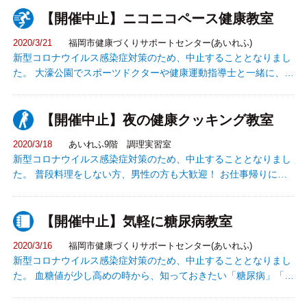
【開催中止】ニコニコペース健康教室
2020/3/21
福岡市健康づくりサポートセンター(あいれふ)
新型コロナウイルス感染症対策のため、中止することとなりまし
た。 大濠公園でスポーツドクターや健康運動指導士と一緒に、自
分に合ったペースを守りながら楽しく歩きます。（最初と最後は
血圧測定有り）
【開催中止】夜の健康クッキング教室
2020/3/18
あいれふ9階 調理実習室
新型コロナウイルス感染症対策のため、中止することとなりまし
た。 普段料理をしない方、男性の方も大歓迎！ お仕事帰りに、
あいれふで料理のコツを学んでバランスの良い食生活をはじめて
みませんか！？
【開催中止】気軽に糖尿病教室
2020/3/16
福岡市健康づくりサポートセンター(あいれふ)
新型コロナウイルス感染症対策のため、中止することとなりまし
た。 血糖値が少し高めの時から、知っておきたい「糖尿病」「食
事」「運動」の基本を学びます。 料理モデルを使った食事チェッ
クや運動実技などの体験型の教室です。