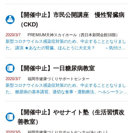
（健康のために大切な日々の食事管理） ②運動（もっと健康にな
れる運動の仕方） ③休養・禁煙 等の無料相談ができます。
【開催中止】市民公開講座 慢性腎臓病
（CKD)
2020/3/7
PREMIUM天神スカイホール（西日本新聞会館16階）
新型コロナウイルス感染症対策のため、中止することとなりまし
た。 講演 ★あなたの腎臓、ほんとうに大丈夫？ ～気付けば
透析ということのないように、今からできること～ 講師：伊藤
建二先生（福岡大学医学部腎臓・膠原病内科学） ★学校検尿と小
【開催中止】一日糖尿病教室
児の慢性腎臓病 講師：波多江 健先生（福岡赤十字病院 第一小
児科 部長） ★腎臓を守る食生活～食事のポイント～ 講師：倉
2020/3/7
福岡市健康づくりサポートセンター
橋 操先生（福岡大学病院 栄養部 副技師長） パネルディスカッシ
新型コロナウイルス感染症対策のため、中止することとなりまし
ョン CKDに関するさまざまな疑問に答えます 升谷 耕介先生（福
た。 糖尿病の基本講習、適切な食事・運動療法、ヘルシーランチ
岡大学医学部 腎臓・膠原病内科学 准教授） 鳥巣 久美子先生（九
の試食など
州大学大学院 包括的腎不全治療学 准教授） パネリスト 上記講
師3名
【開催中止】やせナイト塾（生活習慣改
善教室）
2020/3/5
福岡市健康づくりサポートセンター(あいれふ)