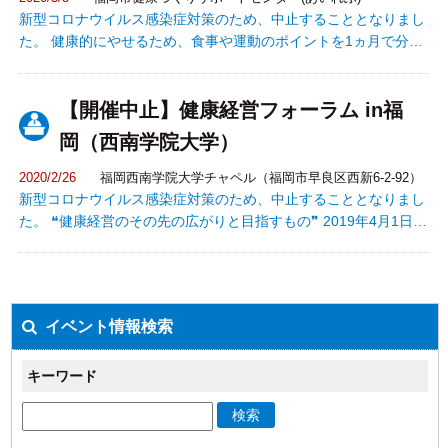
新型コロナウイルス感染症対策のため、中止することとなりまし
た。 健康的にやせるため、食事や運動のポイントを1ヵ月で分か
りやすく学ぶことができる「夜間開催」の教室です。 講座1（第
1回目)：体組成計（InBody）による筋肉 量等測定
【開催中止】健康経営フォーラム in福
体力測定 生活習慣チェッ
ク 講座2（第2回目)：体力測定結果説明 運動
岡（西南学院大学）
についての話 効果的に減量するための運動実
技 講座3（第3回目)：食事についての話 料理
2020/2/26
福岡西南学院大学チャペル（福岡市早良区西新6-2-92）
モデルを利用した食事選択学習 講座4（第4回目)：1ヵ月の振り
新型コロナウイルス感染症対策のため、中止することとなりまし
返り、今後の目標設定 運動実技 3ヶ月後 講座
た。 ❝健康経営のその先の広がりと目指すもの❞ 2019年4月1日に
5（第5回目)：体組成計（InBody）による筋肉量等測定
働き方改革関連法が施行され時間外労働時間の上限規制、有給休
体力測定・結果説明 3ヵ月
暇の取得促進等が企業規模に応じて段階的に導入されました。ま
の振り返り
た、2020年4月からは同一労働同一賃金が施行され、労使ともに
本質的な働き方・働かせ方の改革が求められています。 今回のフ
イベント情報検索
ォーラムでは、働き方改革施行後の現状と課題の把握を行い、会
社の健康、個人の健康、労働の価値を再考していく中で、健康経
営が果たすもの、世界に発信した健康経営の可能性に関して考え
キーワード
ていきます。
検索