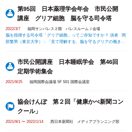
講師：管理栄養士 下条 望美
第95回 日本薬理学会年会 市民公開
講座 グリア細胞 脳を守る司令塔
2022/3/7
福岡サンパレス２階 パレスルームＪ会場
脳を指揮する司令塔「グリア細胞」ってご存知ですか？ 演者 岡
部繁男（東京大学）：「見て理解する、脳を守るグリアの働き」
津田 誠（九州大学）：「グリアが痛みをコントロールす
る？」 小山隆太（東京大学）：「グリアを使って病気を治
市民公開講座 日本睡眠学会 第46回
す」 小泉修一（山梨大学）：「グリアの移植で脳を変え
る」
定期学術集会
2021/9/25
福岡国際会議場 5F 501 国際会議室
協会けんぽ 第２回「健康かべ新聞コン
クール」
2021/9/1 〜 2022/1/14
西日本新聞社 メディアプランニング部