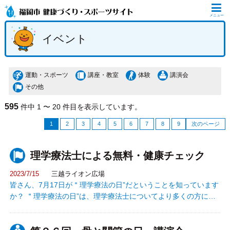
メニュー
イベント
運動・スポーツ
講座・教室
体験
講演会
その他
595
件中 1 〜 20 件目を表示しています。
1
2
3
4
5
6
7
8
9
次のページ
理学療法士による無料・健康チェック
2023/7/15
三越ライオン広場
皆さん、7月17日が＂理学療法の日”だということを知っています
か？ ＂理学療法の日”は、理学療法士についてより多くの方に知
っていただくことで、皆さんの健康にもっと貢献したい、そのよ
うな願いをもって定められた日です。 これにちなんだ「理学療法