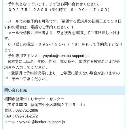
・予約制となっています。まずはお問い合わせください。
０９２-７５１-２８０６（受付時間 ９：００～１７：００）
・メールでの仮予約も可能です。(希望する受講月の初回日まで１０日
以内の場合は、電話でご予約ください。)
メール受信後に担当者より、空き状況を確認してご連絡差し上げま
す。
折り返しの電話（０９２-７５１-７７７８）をもって予約完了となり
ます。
予約専用アドレス： yoyaku@kenkou-support.jp
※本文には氏名、年齢、性別、電話番号、希望する教室名および受
講月を入力してください。
※受講月は予約状況等により、ご希望に沿えない場合がありますの
で、予めご了承ください。
問い合わせ先
福岡市健康づくりサポートセンター
（〒810-0073 福岡市中央区舞鶴２丁目５－１）
電話：092-751-2806
FAX：092-751-2572
メール：yoyaku@kenkou-support.jp