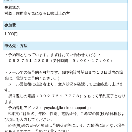
先着10名
対象：歯周病が気になる18歳以上の方
参加費
1,000円
申込先・方法
・予約制となっています。まずはお問い合わせください。
０９２-７５１-２８０６（受付時間 ９：００～１７：００）
・メールでの仮予約も可能です。(健(検)診希望日まで１０日以内の場
合は、電話でご予約ください。)
メール受信後に担当者より、空き状況を確認してご連絡差し上げま
す。
折り返しの電話（０９２-７５１-７７７８）をもって予約完了となり
ます。
予約専用アドレス： yoyaku@kenkou-support.jp
※本文には氏名、年齢、性別、電話番号、ご希望の健(検)診日程およ
び項目を入力してください。
※健(検)診の日程と項目は予約状況等により、ご希望に沿えない場合
がありますので、予めご了承ください。