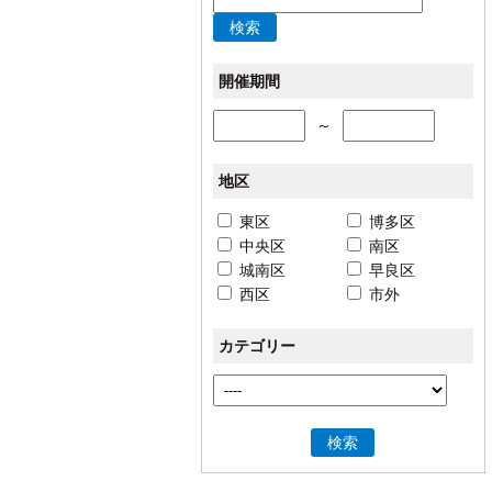
検索
開催期間
～
地区
東区
博多区
中央区
南区
城南区
早良区
西区
市外
カテゴリー
検索