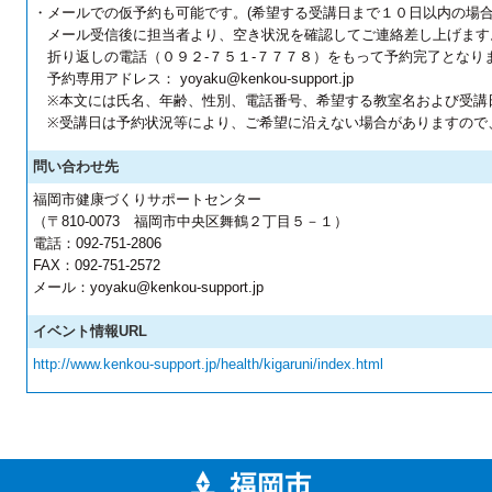
・メールでの仮予約も可能です。(希望する受講日まで１０日以内の場合
メール受信後に担当者より、空き状況を確認してご連絡差し上げます
折り返しの電話（０９２-７５１-７７７８）をもって予約完了となり
予約専用アドレス： yoyaku@kenkou-support.jp
※本文には氏名、年齢、性別、電話番号、希望する教室名および受講
※受講日は予約状況等により、ご希望に沿えない場合がありますので
問い合わせ先
福岡市健康づくりサポートセンター
（〒810-0073 福岡市中央区舞鶴２丁目５－１）
電話：092-751-2806
FAX：092-751-2572
メール：yoyaku@kenkou-support.jp
イベント情報URL
http://www.kenkou-support.jp/health/kigaruni/index.html