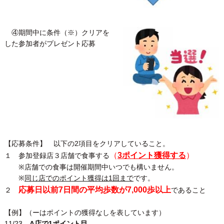
④期間中に条件（※）クリアを
した参加者がプレゼント応募
【応募条件】 以下の2項目をクリアしていること。
（
3ポイント獲得する
）
１ 参加登録店３店舗で食事する
※店舗での食事は開催期間中いつでも構いません。
※
同じ店でのポイント獲得は1回まで
です。
応募日以前7日間の平均歩数が7,000歩以上
２
であること
【例】（ーはポイントの獲得なしを表しています）
11/23
A店で1ポイント目