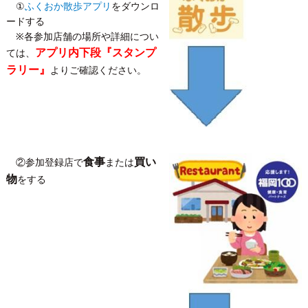
①
ふくおか散歩アプリ
をダウンロ
ードする
​※各参加店舗の場所や詳細につい
アプリ内下段『スタンプ
ては、
ラリー』
よりご確認ください。
食事
買い
②参加登録店で
または
物
をする