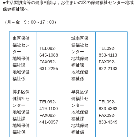
●生活習慣病等の健康相談は，お住まいの区の保健福祉センター地域
保健福祉課へ
（月～金 9：00～17：00）
東区保健
城南区保
福祉セン
健福祉セ
TEL092-
TEL092-
ター
ンター
645-1088
833-4113
地域保健
地域保健
FAX092-
FAX092-
福祉課
福祉課
631-2295
822-2133
地域保健
地域保健
福祉係
福祉係
博多区保
早良区保
健福祉セ
健福祉セ
TEL092-
TEL092-
ンター
ンター
419-1100
833-4363
地域保健
地域保健
FAX092-
FAX092-
福祉課
福祉課
441-0057
833-4349
地域保健
地域保健
福祉係
福祉係